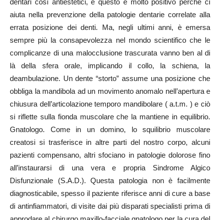
dentari così antiestetici, e questo è molto positivo perché ci
aiuta nella prevenzione della patologie dentarie correlate alla
errata posizione dei denti. Ma, negli ultimi anni, è emersa
sempre più la consapevolezza nel mondo scientifico che le
complicanze di una malocclusione trascurata vanno ben al di
là della sfera orale, implicando il collo, la schiena, la
deambulazione. Un dente “storto” assume una posizione che
obbliga la mandibola ad un movimento anomalo nell’apertura e
chiusura dell’articolazione temporo mandibolare ( a.t.m. ) e ciò
si riflette sulla fionda muscolare che la mantiene in equilibrio.
Gnatologo. Come in un domino, lo squilibrio muscolare
creatosi si trasferisce in altre parti del nostro corpo, alcuni
pazienti compensano, altri sfociano in patologie dolorose fino
all’instaurarsi di una vera e propria Sindrome Algico
Disfunzionale (S.A.D.). Questa patologia non è facilmente
diagnosticabile, spesso il paziente riferisce anni di cure a base
di antinfiammatori, di visite dai più disparati specialisti prima di
approdare al chirurgo maxillo-facciale gnatologo per la cura del