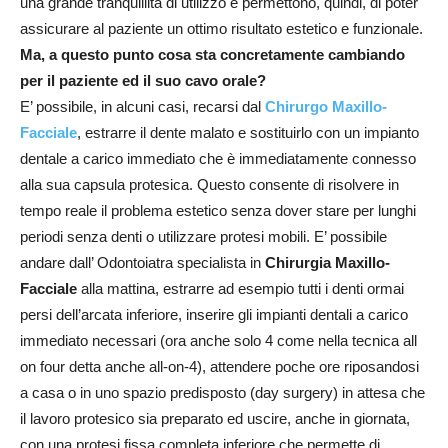
una grande tranquillità di utilizzo e permettono, quindi, di poter
assicurare al paziente un ottimo risultato estetico e funzionale.
Ma, a questo punto cosa sta concretamente cambiando
per il paziente ed il suo cavo orale?
E’ possibile, in alcuni casi, recarsi dal
Chirurgo Maxillo-
Facciale
, estrarre il dente malato e sostituirlo con un impianto
dentale a carico immediato che è immediatamente connesso
alla sua capsula protesica. Questo consente di risolvere in
tempo reale il problema estetico senza dover stare per lunghi
periodi senza denti o utilizzare protesi mobili. E’ possibile
andare dall’ Odontoiatra specialista in
Chirurgia Maxillo-
Facciale
alla mattina, estrarre ad esempio tutti i denti ormai
persi dell’arcata inferiore, inserire gli impianti dentali a carico
immediato necessari (ora anche solo 4 come nella tecnica all
on four detta anche all-on-4), attendere poche ore riposandosi
a casa o in uno spazio predisposto (day surgery) in attesa che
il lavoro protesico sia preparato ed uscire, anche in giornata,
con una protesi fissa completa inferiore che permette di