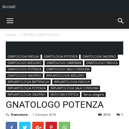
Accedi
Home
CENTRO LASER PADULA
CENTRO LASER PADULA
DENTISTA AVELLINO
DENTISTA PADULA
DENTISTA POTENZA
DENTISTA SALERNO
GNATOLOGIA AVELLINO
GNATOLOGIA PADULA
GNATOLOGIA POTENZA
GNATOLOGIA SALERNO
GNATOLOGO AVELLINO
GNATOLOGO CAMPANIA
GNATOLOGO PADULA
GNATOLOGO POTENZA
GNATOLOGO SALA CONSILINA
GNATOLOGO SALERNO
IMPLANTOLOGIA AVELLINO
IMPLANTOLOGIA BATTIPAGLIA
IMPLANTOLOGIA PADULA
IMPLANTOLOGIA POTENZA
IMPLANTOLOGIA SALA CONSILINA
IMPLANTOLOGIA SALERNO
MEDICINA ESTETICA
Senza categoria
GNATOLOGO POTENZA
By
francesco
-
1 Gennaio 2018
2016
0