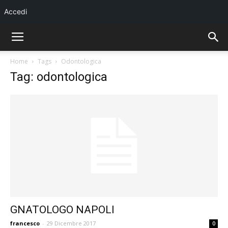
Accedi
Home
Tags
Odontologica
Tag: odontologica
GNATOLOGO NAPOLI
francesco
-
29 Dicembre 2017
0