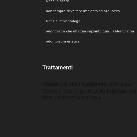
Nobel biocare
non sempre deve fare impianto ad ogni costo
Notizie Implantologia
odontoiatra che effettua implantologia
Odontoiatria
odontoiatria estetica
Trattamenti
Visualizza tutti i trattamenti offerti dai
Centri di Chirurgia Maxillo Facciale del
dott. Francesco Sacco »