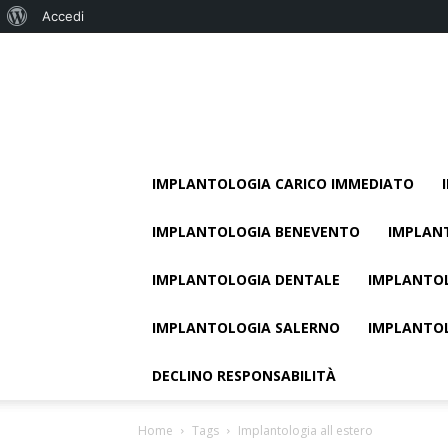
Informazioni
Accedi
su
WordPress
IMPLANTOLOGIA CARICO IMMEDIATO
IMPLANTOLOGIA BENEVENTO
IMPLAN
IMPLANTOLOGIA DENTALE
IMPLANTOL
IMPLANTOLOGIA SALERNO
IMPLANTO
DECLINO RESPONSABILITÀ
Home
Tags
Implantologia all estero