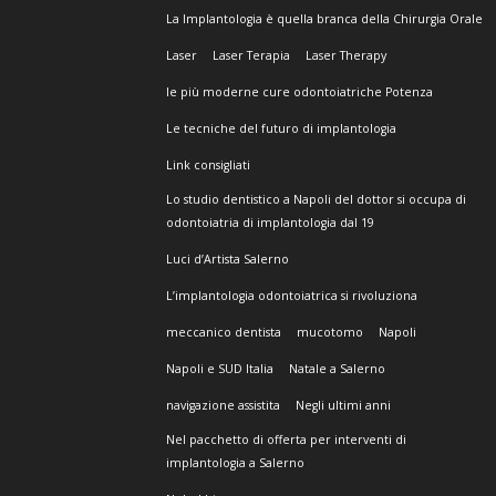
La Implantologia è quella branca della Chirurgia Orale
Laser
Laser Terapia
Laser Therapy
le più moderne cure odontoiatriche Potenza
Le tecniche del futuro di implantologia
Link consigliati
Lo studio dentistico a Napoli del dottor si occupa di
odontoiatria di implantologia dal 19
Luci d’Artista Salerno
L’implantologia odontoiatrica si rivoluziona
meccanico dentista
mucotomo
Napoli
Napoli e SUD Italia
Natale a Salerno
navigazione assistita
Negli ultimi anni
Nel pacchetto di offerta per interventi di
implantologia a Salerno