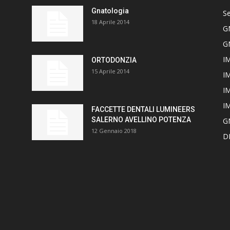
Gnatologia
Se
18 Aprile 2014
G
G
I
ORTODONZIA
15 Aprile 2014
I
I
I
FACCETTE DENTALI LUMINEERS
SALERNO AVELLINO POTENZA
G
12 Gennaio 2018
D